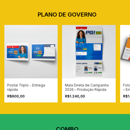
Conforme as regras do TSE, todo material traz o CNPJ/CPF do responsável,
de quem contratou e a tiragem. Nossa equipe orienta você para o material
sair em conformidade.
PLANO DE GOVERNO
• Maior destaque visual para campanhas
• Fácil aplicação e ótima fixação
• Ideal para divulgação política e promocional
Postal Triplo - Entrega
Mala Direta de Campanha
Fol
rápida
2026 – Produção Rápida
– En
R$600,00
R$1.240,00
R$1
COMBO