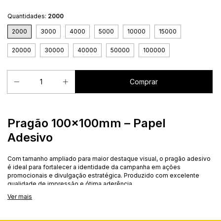
Quantidades:
2000
2000
3000
4000
5000
10000
15000
20000
30000
40000
50000
100000
Pragão 100x100mm – Papel
Adesivo
Com tamanho ampliado para maior destaque visual, o pragão adesivo
é ideal para fortalecer a identidade da campanha em ações
promocionais e divulgação estratégica. Produzido com excelente
qualidade de impressão e ótima aderência.
Ver mais
Produzido na nossa própria gráfica: pronto em até 3 dias após a
aprovação da arte. Compre agora e envie a arte depois, se
preferir.